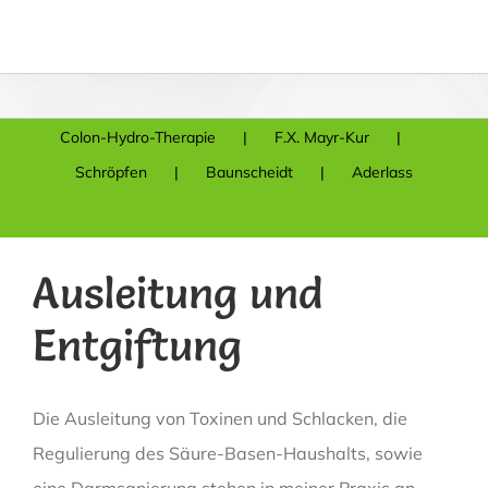
Colon-Hydro-Therapie
F.X. Mayr-Kur
Schröpfen
Baunscheidt
Aderlass
Ausleitung und
Entgiftung
Die Ausleitung von Toxinen und Schlacken, die
Regulierung des Säure-Basen-Haushalts, sowie
eine Darmsanierung stehen in meiner Praxis an