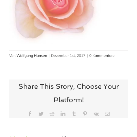
Von
Wolfgang Hansen
|
Dezember 1st, 2017
|
0 Kommentare
Share This Story, Choose Your
Platform!
Facebook
Twitter
Reddit
LinkedIn
Tumblr
Pinterest
Vk
E-
Mail